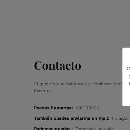
Contacto
C
Si quieres que hablemos y colaborar tienes 
hacerlo:
Puedes llamarme:
699678509
También puedes enviarme un mail:
hola@ai
Podemos quedar :
Tomarnos un café.