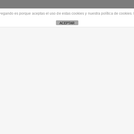
gando es porque aceptas el uso de estas cookies y nuestra política de cookies. 
ACEPTAR
Aidoua basado en el theme Snow |
Aviso Legal