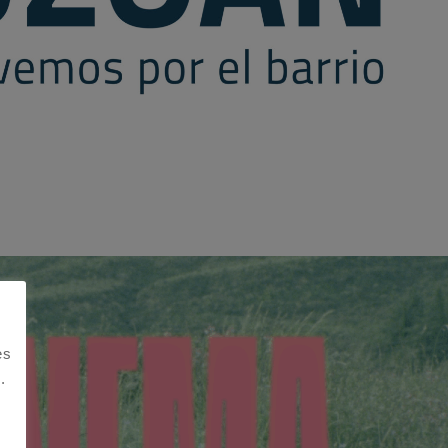
D CORPORATIVA
es
.