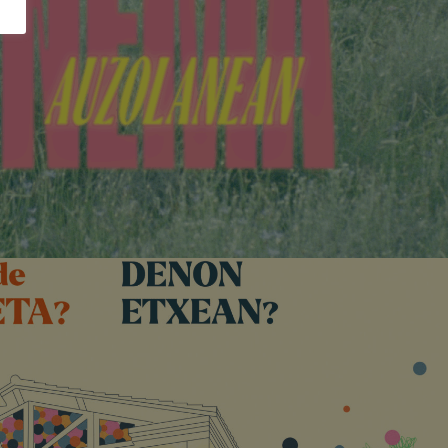
anean
A, LETTERING