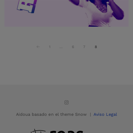
1
…
6
7
8
Aidoua basado en el theme Snow |
Aviso Legal