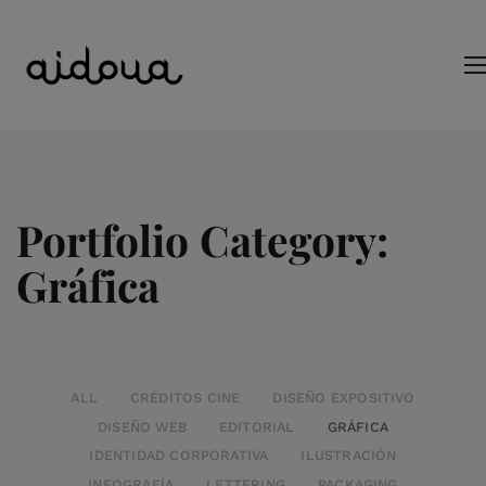
Portfolio Category:
Gráfica
ALL
CRÉDITOS CINE
DISEÑO EXPOSITIVO
DISEÑO WEB
EDITORIAL
GRÁFICA
IDENTIDAD CORPORATIVA
ILUSTRACIÓN
INFOGRAFÍA
LETTERING
PACKAGING