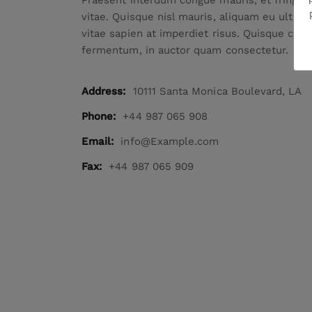
vitae. Quisque nisl mauris, aliquam eu ultric
vitae sapien at imperdiet risus. Quisque cursu
fermentum, in auctor quam consectetur.
Address:
10111 Santa Monica Boulevard, LA
Phone:
+44 987 065 908
Email:
info@Example.com
Fax:
+44 987 065 909