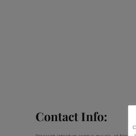
Contact Info:
C
Praesent interdum congue mauris, et fringilla