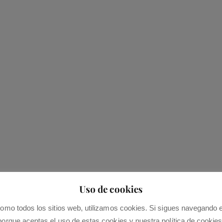
Uso de cookies
omo todos los sitios web, utilizamos cookies. Si sigues navegando 
porque aceptas el uso de estas cookies y nuestra política de cookies
 lacus pel