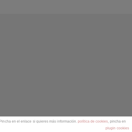
Pincha en el enlace si quieres más información.
política de cookies
, pincha en
plugin cookies