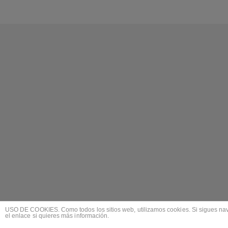
USO DE COOKIES. Como todos los sitios web, utilizamos cookies. Si sigues nave
el enlace si quieres más información.