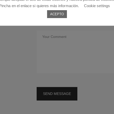
Pincha en el enlace si quieres más información.
Cookie settings
es vel, conse
s risus id.
ACEPTO
SEND MESSAGE